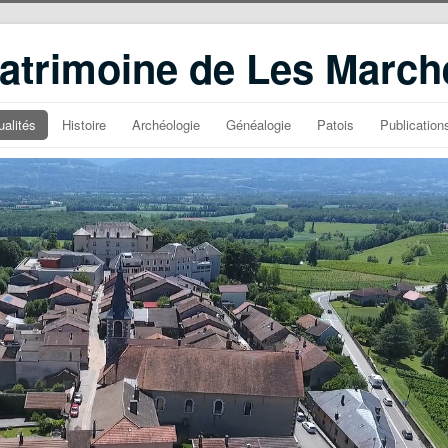
atrimoine de Les March
ualités
Histoire
Archéologie
Généalogie
Patois
Publication