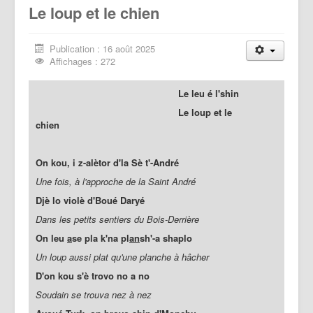
Le loup et le chien
Publication : 16 août 2025
Affichages : 272
Le leu é l'shin
Le loup et le
chien
On kou, i z-alètor d'la Sè t'-André
Une fois, à l'approche de la Saint André
Djè lo violè d'Boué Daryé
Dans les petits sentiers du Bois-Derrière
On leu
a
se pla k'na pl
an
sh'-a shaplo
Un loup aussi plat qu'une planche à hâcher
D'on kou s'è trovo no a no
Soudain se trouva nez à nez