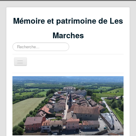
Mémoire et patrimoine de Les
Marches
Rechercher
Basculer
la
navigation
Accueil
Qui sommes-nous ?
Actualités
Histoire
Archéologie
Généalogie