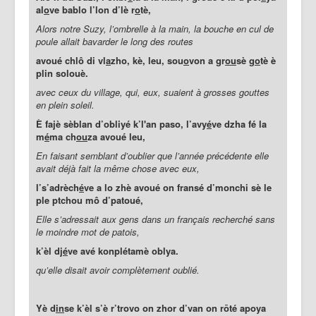
al
o
ve bablo l’lon d’lè r
o
tè,
Alors notre Suzy, l’ombrelle à la main, la bouche en cul de
poule allait bavarder le long des routes
avoué chlô di vl
a
zho, kè, leu, sou
o
von a gr
ou
sè g
o
tè è
plin solouè.
avec ceux du village, qui, eux, suaient à grosses gouttes
en plein soleil.
È fajè sèblan d’obliyé k’l'an paso, l’avy
é
ve dzha fé la
m
é
ma ch
ou
za avoué leu,
En faisant semblant d’oublier que l’année précédente elle
avait déjà fait la même chose avec eux,
l’s’adrèch
é
ve a lo zhè avoué on fransé d’monchi sè le
ple ptchou mô d’patoué,
Elle s’adressait aux gens dans un français recherché sans
le moindre mot de patois,
k’èl dj
é
ve avé konplétamè oblya.
qu’elle disait avoir complètement oublié.
Yè d
in
se k’èl s’è r’trovo on zhor d’van on rōté apoya