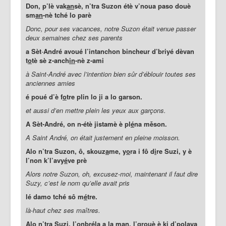
Don, p’lè vak
an
sè, n’tra Suzon étè v’noua paso douè
sm
an
-nè tché lo parè
Donc, pour ses vacances, notre Suzon était venue passer
deux semaines chez ses parents
a Sèt
-
André avoué l’intanchon bincheur d’briyé dèvan
t
o
tè sè z-anch
in
-nè z-ami
à Saint-André avec l’intention bien sûr d’éblouir toutes ses
anciennes amies
é poué d’è f
o
tre plin lo ji a lo garson.
et aussi d’en mettre plein les yeux aux garçons.
A Sèt-André, on n-étè jistamè è pl
é
na mḕson.
A Saint André, on était justement en pleine moisson.
Alo n’tra Suzon, ô, skouz
a
me, y
o
ra i fô d
i
re Suzi, y è
l’non k’l’avy
é
ve prè
Alors notre Suzon, oh, excusez-moi, maintenant il faut dire
Suzy, c’est le nom qu’elle avait
pris
lé damo tché sô m
é
tre.
là-haut chez ses maîtres.
Alo n’tra Suzi, l’onbr
é
la a la man, l’grouè è ki d’pol
a
ya