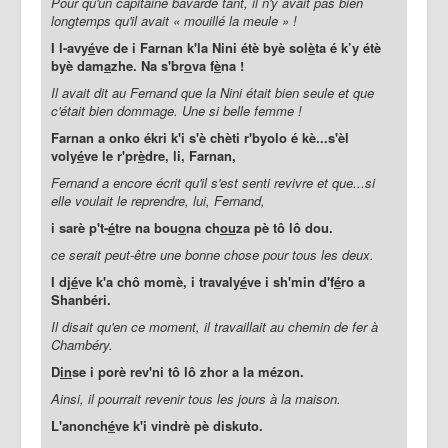
Pour qu'un capitaine bavarde tant, il n'y avait pas bien
longtemps qu'il avait « mouillé la meule » !
I l-avy
é
ve de i Farnan k'la Nini étè byè sol
è
ta é k’y étè
byè dam
a
zhe. Na s'br
o
va f
è
na !
Il avait dit au Fernand que la Nini était bien seule et que
c'était bien dommage. Une si belle femme !
Farnan a onko ékri k'i s'è chèti r'byolo é kè...s'èl
voly
é
ve le r'pr
è
dre, li, Farnan,
Fernand a encore écrit
qu'il s'est senti revivre et que...si
elle voulait le reprendre, lui, Fernand,
i sarè p't-
é
tre na bou
o
na ch
ou
za pè tô lô dou.
ce serait peut-être une bonne chose pour tous les deux.
I dj
é
ve k'a chô momè, i travaly
é
ve i sh'min d'f
é
ro a
Shanbéri.
Il disait qu'en ce moment, il travaillait au chemin de fer à
Chambéry.
D
in
se i porè rev'ni tô lô zhor a la mézon.
Ainsi, il pourrait revenir tous les jours à la maison.
L'anonch
é
ve k'i vindrè pè diskuto.