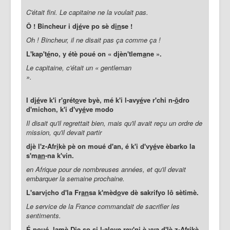
C'était fini. Le capitaine ne la voulait pas.
Ô ! Bincheur i dj
é
ve po sè d
in
se !
Oh ! Bincheur, il ne disait pas ça comme ça !
L'kap't
é
no, y étè poué on « djèn'tlem
a
ne ».
Le capitaine, c'était un « gentleman
».
I dj
é
ve k'i r'grét
o
ve byè, mé k'i l-avy
é
ve r'chi n-
ô
dro
d'michon, k'i d'vy
é
ve modo
Il disait qu'il regrettait bien, mais qu'il avait reçu un ordre de
mission, qu'il devait partir
djè l'z-Afr
i
kè pè on moué d'an, é k'i d'vy
é
ve èbarko la
s'm
an
-na k'vin.
en Afrique pour de nombreuses années, et qu'il devait
embarquer la semaine prochaine.
L'sarv
i
cho d'la Fr
an
sa k'mèd
o
ve dè sakrifyo lô sètimè.
Le service de la France commandait de sacrifier les
sentiments.
É poué, lamè Dje so si l-al
o
ve rev'ni è vya d'lè z-Afr
i
kè