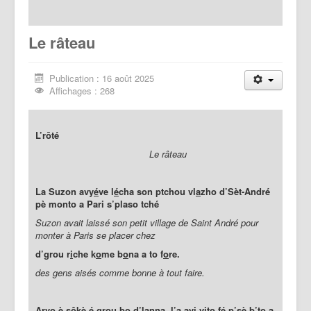
Le râteau
Publication : 16 août 2025
Affichages : 268
L’rōté
Le râteau
La Suzon avy
é
ve l
é
cha son ptchou vl
a
zho d’Sèt-André
pè monto a Pari s’plaso tché
Suzon avait laissé son petit village de Saint André pour
monter à Paris se placer chez
d’grou r
i
che k
o
me b
o
na a to f
o
re.
des gens aisés comme bonne à tout faire.
Arvo è s
ô
kè é grou bo d’l
an
na, l’a avi v
i
to fé p’sè b’to a