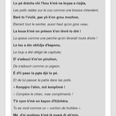
Lo pé drécha chi l'kou k'mè na br
o
sa a riz
è
ta
,
Les poils raides sur le cou comme une brosse chiendent
,
Barè to l'violè,
a
se yô k'on grou mozhon
,
Barrant tout le sentier, aussi haut qu'un gros veau
,
La koua k'mè on prèson k'on lévré to dré !
La queue comme une perche qu'on lèverait toute droite !
Le leu a éto oblidja d'kapono,
Le loup a été obligé de capituler,
D' s'adeuci k'm'on pinzhon,
De s'adoucir comme un pigeon,
É d'li paso la p
a
ta djè lo pé.
Et de lui passer la patte dans les poils.
« Konp
é
ro l'shin, mô konplimè !
« Compère le chien, mes compliments !
T'è ryon k'mè on kayon d'fr
i
tchéra.
Tu es rond comme un « cochon de fruitière ».
Mé, d'si moléreu k'mè lè py
a
rè di sh'min.