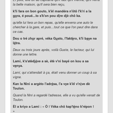
la belle maison, qu'il sera bien reçu,
k'li fara on bon gouto, k'èl mandéra n'ôtô l'k'ri a la
g
o
ra, é poué...to s'k'on pou d
i
re djè chô ka.
qu'elle lui fera un bon repas, qu'elle enverra une auto le
chercher à la gare, et puis...tout ce que l'on peut dire dans
ce cas.
Dou o tré zh
o
r apré, véka G
u
sto, l'fakt
è
ro, k'li b
a
ye na
l
é
tra.
Deux ou trois jours après, voilà Guste, le facteur, qui lui
donne une lettre.
Lami, k's'atèdj
é
ve a sè, étè v'ni bayé on kou a sa
v
e
nya.
Lami, qui s'attendait à ça, était venu donner un coup à sa
vigne.
Kan la Nini a argèto l'adr
é
sa, l'a vye k'èl v'n
i
ve dè
Toulon.
Quand la Nini a regardé l'adresse, elle a vu qu'elle venait de
Toulon.
Èl a kriyo a Lami : « Ô ! Véka chô kap't
é
no k'répon !
»