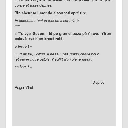
colère et toute dépitée.
Bin cheur to l’m
on
do s’son foti apré r
i
re.
Evidemment tout le monde s’est mis à
rire.
« T’o vye, Suzon, i fô po gran ch
ou
za pè r’trovo n’tron
patoué, ryè k’on kroué rōté
è bouè ! »
« Tu as vu, Suzon, il ne faut pas grand chose pour
retrouver notre patois, il suffit d'un piètre râteau
en bois ! »
D'après
Roger Viret