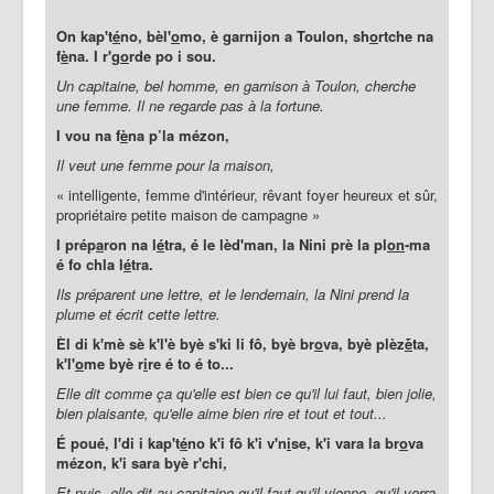
On kap't
é
no, bèl'
o
mo, è garnijon a Toulon, sh
o
rtche na
f
è
na. I r'g
o
rde po i sou.
Un capitaine, bel homme, en garnison à Toulon, cherche
une femme. Il ne regarde pas à la fortune.
I vou na f
è
na p’la mézon,
Il veut une femme pour la maison,
« intelligente, femme d'intérieur, rêvant foyer heureux et sûr,
propriétaire petite maison de campagne »
I prép
a
ron na l
é
tra, é le lèd'man, la Nini prè la pl
on
-ma
é fo chla l
é
tra.
Ils préparent une lettre, et le lendemain, la Nini prend la
plume et écrit cette lettre.
Èl di k'mè sè k'l'è byè s'ki li fô, byè br
o
va, byè plèz
ḕ
ta,
k'l'
o
me byè r
i
re é to é to...
Elle dit comme ça qu'elle est bien ce qu'il lui faut, bien jolie,
bien plaisante, qu'elle aime bien rire et tout et tout...
É poué, l'di i kap't
é
no k'i fô k'i v'n
i
se, k'i vara la br
o
va
mézon, k'i sara byè r'chi,
Et puis, elle dit au capitaine qu'il faut qu'il vienne, qu'il verra