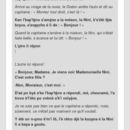
Arrivé au virage de la route, le Dodon arrête l'auto et dit au
capitaine : « Montez tout droit, c'est là ! »
Kan l'kap't
é
no s'am
é
ne a la méson, la Nini, k's'étè f
é
ta
br
o
va, s'av
an
che é li de : « Bonjour ! »
Quand le capitaine s'amène à la maison, la Nini, qui s'était
faite belle, s’avance et lui dit: « Bonjour ! »
L'
o
tro li répon
:
L'autre lui répond :
« Bonjour, Madame. Je viens voir Mademoiselle Nini.
C'est votre fille ?
-Non, Monsieur, c'est moi. »
D'sé po byè s'ke l'kap't
é
no a répondi, mé, cheuramè, l'a
trovo k'l'éto po vrémè s'k'i voly
é
ve.
Je ne sais pas bien ce que le capitaine a répondu, mais,
sûrement, ce n'était pas vraiment ce qu'il voulait.
Y étè on n-
o
mo k'm'i fô, l'è rètro djè la koz
e
na é la Nini
li a baya a gouto.