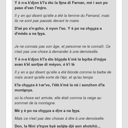
Y è n-a k'djon k'l'a éto la f
è
na di Farnan, mé i son po
paso d'van l'm
é
ro.
Il y en qui disent qu'elle a été la femme du Fernand, mais
ils ne sont pas passés devant le maire.
D'sé po s'n-
a
zho, é nyon l'so. Y è po na ch
ou
za a
d'mèdo a na f
e
ya.
Je ne connais pas son âge, et personne ne le connaît. Ce
n'est pas une chose à demander à une demoiselle.
Y è n-a k'djon k'l'a éto bl
on
da k’mè la b
o
rba d'm
é
ya
avan k'èl sort
i
se di méyon, é k'i tè
Il y en a qui disent qu’elle a été blonde comme la barbe de
maïs avant qu'elle sorte de l'épi, et qu'au temps
k'la ch
ou
za è t-ar'vo, l'étè k'mè la nè i sonzhon d'la
mont
a
nya.
où la chose est arrivée, elle était comme la neige au
sommet de la montagne.
Mé y è po na ch
ou
za a d
i
re a na f
e
ya.
Mais ce n'est pas des choses à dire à une demoiselle.
Don, la Nini s'tr
o
ve byè sol
è
ta djè son sh
otchô...