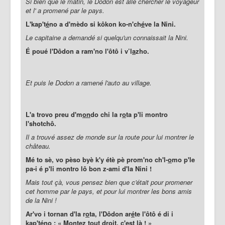
Si bien que le matin, le Dodon est allé chercher le voyageur
et l' a promené par le pays.
L'kap't
é
no a d'mèdo si k
ôkon ko-n'ch
é
ve la Nini.
Le capitaine a demandé si quelqu'un connaissait la Nini.
É poué l'Dôdon a ram'no l'ôtô i v’l
a
zho.
Et puis le Dodon a ramené l'auto au village.
L'a trovo preu d'm
on
do chi la r
o
ta p'li montro
l'sh
otchô.
Il a trouvé assez de monde sur la route pour lui montrer le
château.
Mé to sè, vo pèso byè k'y étè pè prom'no ch'l-
o
mo p'le
pa-i é p'li montro lô bon z-ami d'la Nini !
Mais tout çà, vous pensez bien que c'était pour promener
cet homme par le pays, et pour lui montrer les bons amis
de la Nini !
Ar'vo i tornan d'la r
o
ta, l'Dôdon ar
é
te l'ôtô é di i
kap't
é
no : « Montez tout droit, c'est là ! »