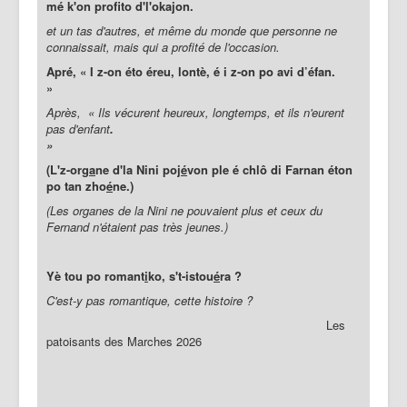
mé k'on profito d'l'okajon.
et un tas d'autres, et même du monde que personne ne
connaissait, mais qui a profité de l'occasion.
Apré, « I z-on éto éreu, lontè, é i z-on po avi d’éfan.
»
Après, « Ils vécurent heureux, longtemps, et ils n'eurent
pas d'enfant
.
»
(L'z-org
a
ne d'la Nini poj
é
von ple é chlô di Farnan éton
po tan zho
é
ne.)
(Les organes de la Nini ne pouvaient plus et ceux du
Fernand n'étaient pas très jeunes.)
Yè tou po romant
i
ko, s't-istou
é
ra ?
C'est-y pas romantique, cette histoire ?
Les
patoisants des Marches 2026