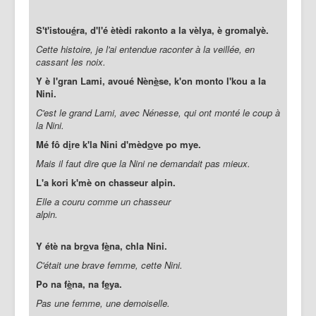
S't'istou
é
ra, d'l'é ètèdi rakonto a la vèlya, è gromalyè.
Cette histoire, je l'ai entendue raconter à la veillée, en
cassant les noix.
Y è l'gran Lami, avoué Nèn
è
se, k'on monto l'kou a la
Nini.
C'est le grand Lami, avec Nénesse, qui ont monté le coup à
la Nini.
Mé fô d
i
re k'la Nini d'mèd
o
ve po mye.
Mais il faut dire que la Nini ne demandait pas mieux.
L'a kori k'mè on chasseur alpin.
Elle a couru comme un chasseur
alpin.
Y étè na br
o
va f
è
na, chla Nini.
C'était une brave femme, cette Nini.
Po na f
è
na, na f
e
ya.
Pas une femme, une demoiselle.