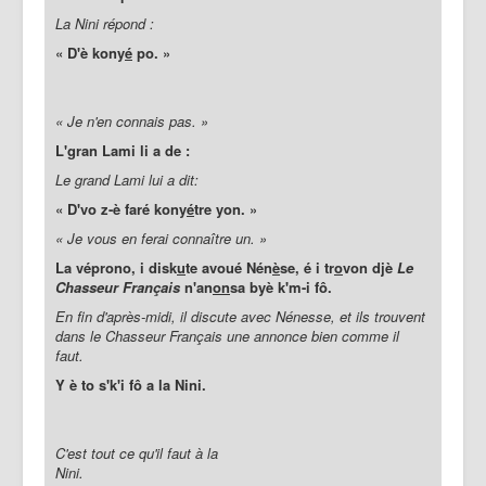
La Nini répond :
« D'è kony
é
po. »
« Je n'en connais pas. »
L'gran Lami li a de :
Le grand Lami lui a dit:
« D'vo z-è faré kony
é
tre yon. »
« Je vous en ferai connaître un. »
La véprono, i disk
u
te avoué Nén
è
se, é i tr
o
von djè
Le
Chasseur Français
n'an
on
sa byè k'm-i fô.
En fin d'après-midi, il discute avec Nénesse, et ils trouvent
dans le Chasseur Français une annonce bien comme il
faut.
Y è to s'k'i fô a la Nini.
C'est tout ce qu'il faut à la
Nini.