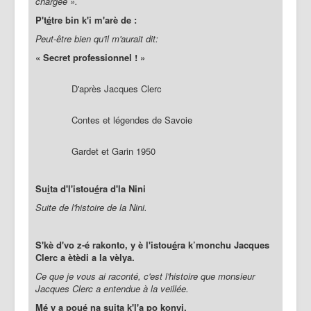
chargée ».
P't
é
tre bin k'i m'arè de :
Peut-être bien qu'il m'aurait dit:
« Secret professionnel ! »
D'après Jacques Clerc
Contes et légendes de Savoie
Gardet et Garin 1950
Su
i
ta d'l'istou
é
ra d'la Nini
Suite de l'histoire de la Nini.
S'kè d'vo z-é rakonto, y è l'istou
é
ra k’monchu Jacques
Clerc a ètèdi a la vèlya.
Ce que je vous ai raconté, c'est l'histoire que monsieur
Jacques Clerc a entendue à la veillée.
Mé y a poué na su
i
ta k'l'a po konyi.