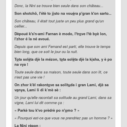
Donc, la Nini se trouve bien seule dans son château...
Son sh
otchô, l'étè to j
i
sto na vou
é
ra p'gran k'on sarto..
.
Son château, il était tout juste un peu plus grand qu'un
cellier...
Dèpoué k's'n-ami Farnan è modo, l'tr
o
ve l'tè byè lon,
l'zhor é la né avoué.
Depuis que son ami Fernand est parti, elle trouve le temps
bien long, que ce soit le jour ou la nuit.
T
o
ta sol
è
ta djè la mézon, t
o
ta sol
è
ta djè la k
i
sha, y è po
na vya !
Toute seule dans sa maison, toute seule dans son lit, ce
n'est pas une vie !
On zhor k'èl rakont
o
ve sa solit
u
da i gran Lami, djè sa
v
e
nya, Lami li di k’mè sè :
Un jour qu'elle racontait sa solitude au grand Lami, dans sa
vigne, Lami lui dit comme ça :
« Parkè tou k'vo prèdrè po n'
o
mo ? »
« Pourquoi est-ce que vous ne prendriez pas un homme ? »
La Nini répon :