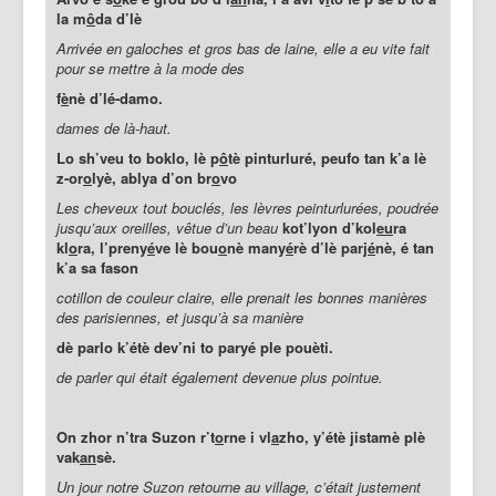
la m
ô
da d’lè
Arrivée en galoches et gros bas de laine, elle a eu vite fait
pour se mettre à la mode des
f
è
nè d’lé-damo.
dames de là-haut.
Lo sh’veu to boklo, lè p
ô
tè pinturluré, peufo tan k’a lè
z-or
o
lyè, ablya d’on br
o
vo
Les cheveux tout bouclés, les lèvres peinturlurées, poudrée
jusqu’aux oreilles, vêtue d’un beau
kot’lyon d’kol
eu
ra
kl
o
ra, l’preny
é
ve lè bou
o
nè many
é
rè d’lè parj
é
nè, é tan
k’a sa fason
cotillon de couleur claire, elle prenait les bonnes manières
des parisiennes, et jusqu’à sa manière
dè parlo k’étè dev’ni to paryé ple pouèti.
de parler qui était également devenue plus pointue.
On zhor n’tra Suzon r’t
o
rne i vl
a
zho, y’étè jistamè plè
vak
an
sè.
Un jour notre Suzon retourne au village, c’était justement