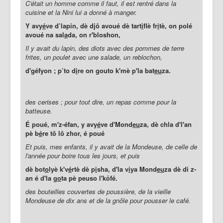
C'était un homme comme il faut, il est rentré dans la
cuisine et la Nini lui a donné à manger.
Y avy
é
ve d’lapin, dè djô avoué dè tart
i
flè fr
i
tè, on polé
avoué na sal
a
da, on r'bloshon,
Il y avait du lapin, des diots avec des pommes de terre
frites, un poulet avec une salade, un reblochon,
d'géfyon ; p’to d
i
re on gouto k'mè p'la bat
eu
za.
des cerises ; pour tout dire, un repas comme pour la
batteuse.
É poué, m'z-éfan, y avy
é
ve d'Mond
eu
za, dè chla d'l'an
pè b
é
re tô lô zhor, é poué
Et puis, mes enfants, il y avait de la Mondeuse, de celle de
l'année pour boire tous les jours, et puis
dè bot
o
lyè k'v
é
rtè dè p
i
sha, d'la v
i
ya Mond
eu
za dè di z-
an é d'la g
o
ta pè peuso l'kōfé.
des bouteilles couvertes de poussière, de la vieille
Mondeuse de dix ans et de la gnôle pour pousser le café.