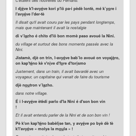
C'étaient des nouvelles du Fernand.
I dj
é
ve k'l-avy
é
ve kori p'lô pa-i pèdè lontè, mé k’y
o
re i
l'avy
é
ve l'der-tè
Il disait qu'il avait couru par les pays pendant longtemps,
mais que maintenant il avait
la nostalgie
di v’l
a
zho é chito d'lô bon momè paso avoué la Nini.
du village et surtout des bons moments passés avec la
Nini.
Jistamè, djè on trin, l-avy
é
ve bab’lo avoué on voyaj
è
ro,
on kap't
é
no kè v'n
i
ve d'f
o
re d'tor
i
smo
Justement, dans un train, il avait bavardé avec un
voyageur, un capitaine qui venait de faire du
tourisme
djè n
ou
tron v’l
a
zho.
dans notre village.
É i l-avy
é
ve ètèdi parlo d'la Nini é d'son bon vin
!
Et il avait entendu parler de la Nini et de son bon vin !
Pè k'on kap't
é
no babèl
i
se tan, y avy
é
ve po byè dè tè
k'l'avy
é
ve « molya la m
ou
la » !