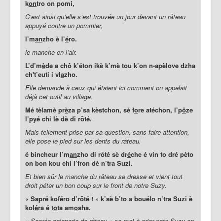
k
on
tro on pomi,
C’est ainsi qu’elle s’est trouvée un jour devant un râteau
appuyé contre un pommier,
l’m
an
zho è l’
é
ro.
le manche en l’air.
L’d’m
è
de a chô k’éton ikè k’mè tou k’on n-apèlove dzha
ch't’euti i vl
a
zho.
Elle demande à ceux qui étaient ici comment on appelait
déjà cet outil au village.
Mé tèlamè pr
è
za p’sa kèstchon, sè f
o
re atéchon, l’p
ô
ze
l’pyé chi lè dè di rōté.
Mais tellement prise par sa question, sans faire attention,
elle pose le pied sur les dents du râteau.
é bincheur l’m
an
zho di rōté sè dr
é
che é vin to dré pèto
on bon kou chi l’fron dè n’tra Suzi.
Et bien sûr le manche du râteau se dresse et vient tout
droit péter un bon coup sur le front de notre Suzy.
« Sapré koféro d’rōté ! » k’sè b’to a bouélo n’tra Suzi è
kol
é
ra é t
o
ta am
o
sha.
« Sacrée saloperie de râteau » se met à crier note Suzy en