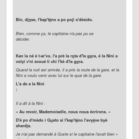
Bin, d
in
se, l'kap't
é
no a po poji s'désido.
Bien, comme ça, le capitaine n'a pas pu se
décider.
Kan la né è t-ar'vo, l'a prè la r
o
ta d'la g
o
ra, é la Nini a
volyi v'ni avoué li chi l'kè d'la g
o
ra.
Quand la nuit est arrivée, il a pris la route de la gare, et la
Nini a voulu venir avec lui sur le quai de la gare.
L'a de a la Nini
:
Il a dit à la Nini :
« Au revoir, Mademoiselle, nous nous écrirons. »
D'é po d'mèdo i G
u
sto si l'kap't
é
no l'avy
é
ve byè
shardja.
Je n'ai pas demandé à Guste si le capitaine l'avait bien «