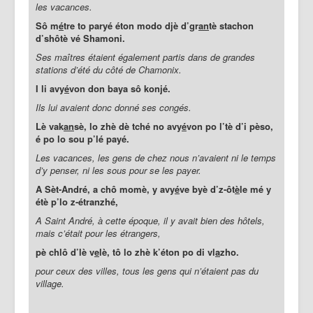
les vacances.
Sô m
é
tre to paryé éton modo djè d’gr
an
tè stachon
d’shôtè vé Shamoni.
Ses maîtres étaient également partis dans de grandes
stations d’été du côté de Chamonix.
I li avy
é
von don baya sô konjé.
Ils lui avaient donc donné ses congés.
Lè vak
an
sè, lo zhè dè tché no avy
é
von po l’tè d’i pèso,
é po lo sou p’lé payé.
Les vacances, les gens de chez nous n’avaient ni le temps
d’y penser, ni les sous pour se les payer.
A Sèt-André, a chô momè, y avy
é
ve byè d’z-ôt
è
le mé y
étè p’lo z-étranzhé,
A Saint André, à cette époque, il y avait bien des hôtels,
mais c’était pour les étrangers,
pè chlô d’lè v
e
lè, tô lo zhè k’éton po di vl
a
zho.
pour ceux des villes, tous les gens qui n’étaient pas du
village.