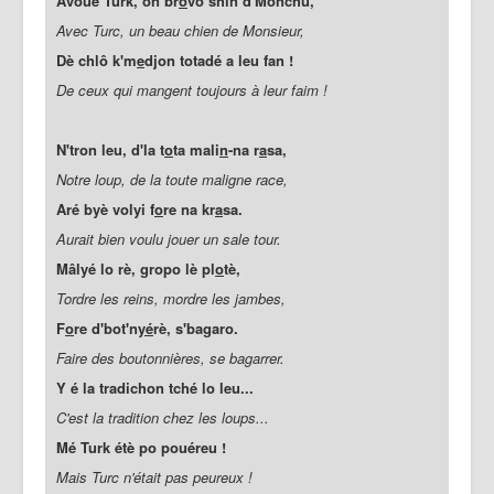
Avoué Turk, on br
o
vo shin d'Monchu,
Avec Turc, un beau chien de Monsieur,
Dè chlô k'm
e
djon totadé a leu fan !
De ceux qui mangent toujours à leur faim !
N'tron leu, d'la t
o
ta mali
n
-na r
a
sa,
Notre loup, de la toute maligne race,
Aré byè volyi f
o
re na kr
a
sa.
Aurait bien voulu jouer un sale tour.
Mâlyé lo rè, gropo lè pl
o
tè,
Tordre les reins, mordre les jambes,
F
o
re d'bot'n
yé
rè, s'bagaro.
Faire des boutonnières, se bagarrer.
Y é la tradichon tché lo leu...
C'est la tradition chez les loups...
Mé Turk étè po pouéreu !
Mais Turc n'était pas peureux !