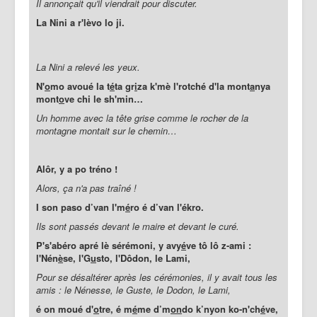
Il annonçait qu'il viendrait pour discuter.
La Nini a r'lèvo lo ji.
La Nini a relevé les yeux.
N'
o
mo avoué la t
é
ta gr
i
za k'mè l'rotché d'la mont
a
nya
mont
o
ve chi le sh'min…
Un homme avec la tête grise comme le rocher de la
montagne montait sur le chemin…
Alôr, y a po tréno !
Alors, ça n'a pas traîné !
I son paso d’van l'm
é
ro é d’van l'ékro.
Ils sont passés devant le maire et devant le curé.
P's'abéro apré lè sérémoni, y avy
é
ve tô lô z-ami :
l'Nén
è
se, l'G
u
sto, l'Dôdon, le Lami,
Pour se désaltérer après les cérémonies, il y avait tous les
amis : le Nénesse, le Guste, le Dodon, le Lami,
é on moué d'
o
tre, é m
é
me d’m
on
do k’nyon ko-n'ch
é
ve,