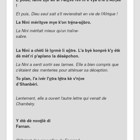
!
Et puis, Dieu seul sait s'il reviendrait en vie de l'Afrique !
La Nini mérit
o
ve mye k'on tr
é
na-s
ō
bro.
La Nini méritait mieux qu'un traîne-
sabre.
La Nini a chèti lè l
o
rmè li s
ô
tre. L'a byè konprè k'y étè
dè mèt’ri p'aplano la désèpchon.
La Nini a senti sortir ses larmes. Elle a bien compris que
c'étaient des menteries pour atténuer sa déception.
To plan, l'a ivér l'
o
tra l
é
tra kè v'n
i
ve
d’Shanbéri.
Lentement, elle a ouvert l'autre lettre qui venait de
Chambéry.
Y étè dè nov
é
lè di
Farnan.