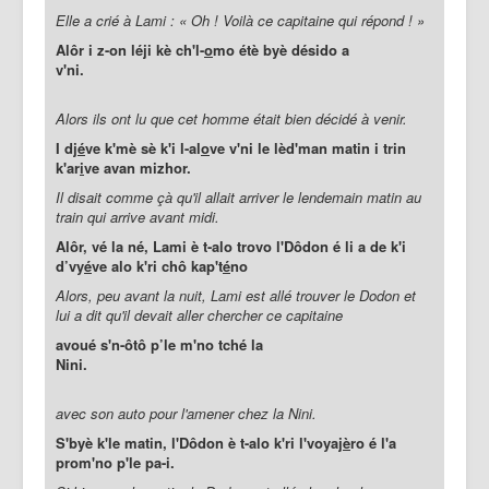
Elle a crié à Lami : « Oh ! Voilà ce capitaine qui répond ! »
Alôr i z-on léji kè ch'l-
o
mo étè byè désido a
v'ni.
Alors ils ont lu que cet homme était bien décidé à venir.
I dj
é
ve k'mè sè k'i l-al
o
ve v'ni le lèd'man matin i trin
k'ar
i
ve avan mizhor.
Il disait comme çà qu'il allait arriver le lendemain matin au
train qui arrive avant midi.
Alôr, vé la né, Lami è t-alo trovo l'Dôdon é li a de k'i
d’vy
é
ve alo k'ri chô kap't
é
no
Alors, peu avant la nuit, Lami est allé trouver le Dodon et
lui a dit qu'il devait aller chercher ce capitaine
avoué s'n-ôtô p’le m'no tché la
Nini.
avec son auto pour l'amener chez la Nini.
S'byè k'le matin, l'Dôdon è t-alo k'ri l'voyaj
è
ro é l'a
prom'no p'le pa-i.