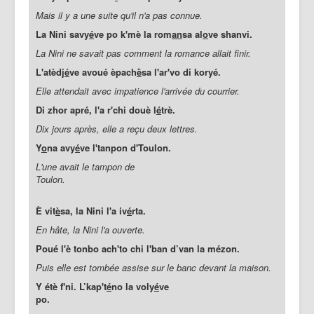
Mais il y a une suite qu'il n'a pas connue.
La Nini savy
é
ve po k'mè la rom
an
sa al
o
ve shanvi.
La Nini ne savait pas comment la romance allait finir.
L'atèdj
é
ve avoué èpach
ḕ
sa l'ar'vo di koryé.
Elle attendait avec impatience l'arrivée du courrier.
Di zhor apré, l'a r'chi douè l
é
trè.
Dix jours après, elle a reçu deux lettres.
Y
o
na avy
é
ve l'tanpon d'Toulon.
L'une avait le tampon de
Toulon.
È vit
è
sa, la Nini l'a iv
é
rta.
En hâte, la Nini l'a ouverte.
Poué l'è tonbo ach'to chi l'ban d’van la mézon.
Puis elle est tombée assise sur le banc devant la maison.
Y étè f'ni. L’kap't
é
no la voly
é
ve
po.